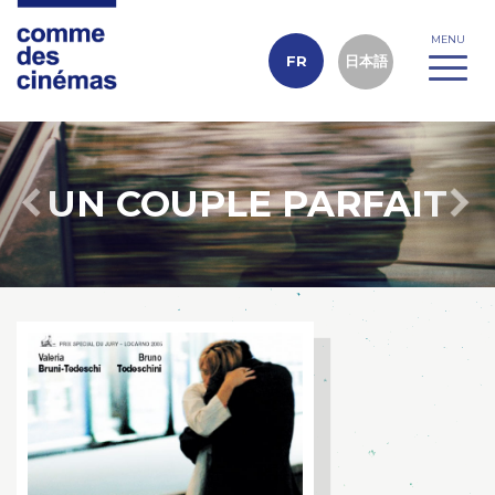
Toggle
MENU
navigati
FR
日本語
UN COUPLE PARFAIT